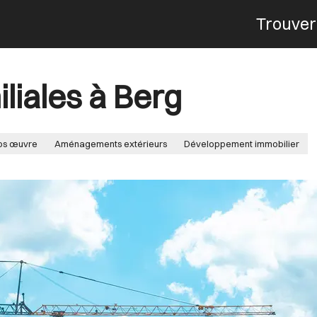
Trouver
Menu
liales à Berg
os œuvre
Aménagements extérieurs
Développement immobilier