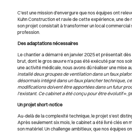
C'est une mission d'envergure que nos équipes ont relevée
Kuhn Construction et ravie de cette expérience, une de no
son projet consistait à transformer un local commercial s
profession.
Des adaptations nécessaires
Le chantier a démarré en janvier 2025 et présentait dès lor
brut, dont le gros œuvre n'a pas été exécuté par nos soin
une activité médicale, nous avons dû réaliser une mise 
installé deux groupes de ventilation dans un faux plafond
désormais intégré dans un faux plancher technique, ce
modifications doivent être apportées dans un futur proche
l'existant. Ce cabinet a été conçu pour être évolutif
», p
Un projet short-notice
Au-delà de la complexité technique, le projet s'est disti
Après seulement six mois, le cabinet a été livré clés en m
son matériel. Un challenge ambitieux, que nos équipes o