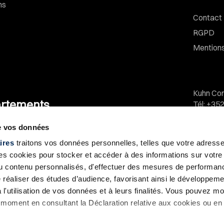
ns
Contact
RGPD
Mentions
Kuhn Con
rtements
Tél
:
+352
E-Mail
:
c
de vos données
Kuhn Imm
ires
traitons vos données personnelles, telles que votre adresse I
Tél
:
+352
 cookies pour stocker et accéder à des informations sur votre a
 extérieurs
E-Mail
:
i
 du contenu personnalisés, d'effectuer des mesures de performan
e réaliser des études d’audience, favorisant ainsi le développeme
KUHN Co
l'utilisation de vos données et à leurs finalités. Vous pouvez mod
Z.A. Jo
moment en consultant la Déclaration relative aux cookies ou en 
nérale
L - 111
obilière