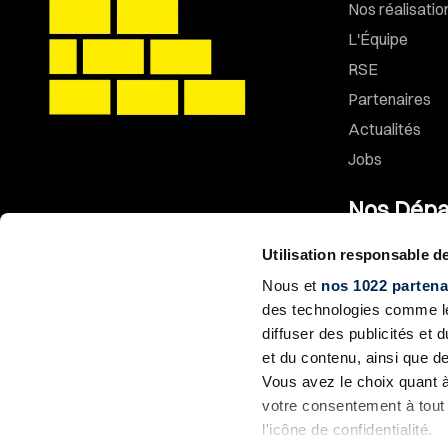
Nos réalisatio
L'Équipe
RSE
Partenaires
Actualités
Jobs
Nos Dépa
Utilisation responsable 
Gros œuvre
Nous et
nos 1022 partena
Génie civil
des technologies comme les
Aménagements
diffuser des publicités et
Façades
et du contenu, ainsi que d
Petits travaux
Vous avez le choix quant à 
votre consentement à tout 
Entreprise gé
l'icône de confidentialité.
Promotion imm