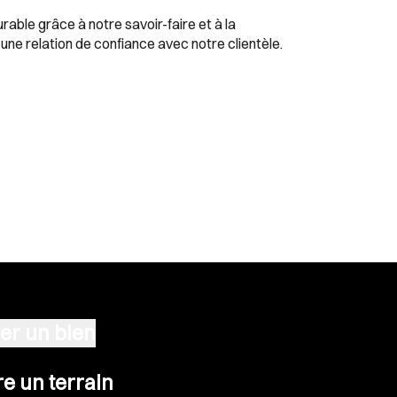
able grâce à notre savoir-faire et à la
une relation de confiance avec notre clientèle.
er un bien
n terrain
e un terrain