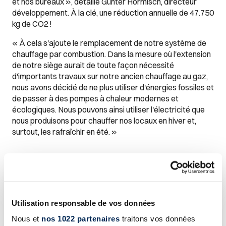
et nos bureaux », détaille Günter Hormisch, directeur
développement. À la clé, une réduction annuelle de 47.750
kg de CO2 !
« À cela s'ajoute le remplacement de notre système de
chauffage par combustion. Dans la mesure où l'extension
de notre siège aurait de toute façon nécessité
d'importants travaux sur notre ancien chauffage au gaz,
nous avons décidé de ne plus utiliser d'énergies fossiles et
de passer à des pompes à chaleur modernes et
écologiques. Nous pouvons ainsi utiliser l'électricité que
nous produisons pour chauffer nos locaux en hiver et,
surtout, les rafraîchir en été. »
Un cadre de travail repensé
Suite à notre fusion avec Pianon en juillet dernier, notre
Utilisation responsable de vos données
siège regroupe désormais une soixantaine de personnels
Nous et
nos 1022 partenaires
traitons vos données
administratifs. Pour accompagner cette croissance et