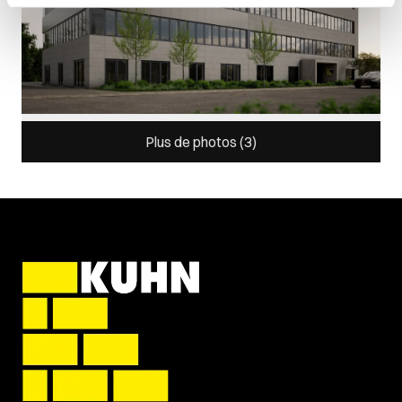
Pour en savoir plus sur le traitement de vos données
personnelles et définir vos préférences, reportez-vous à
la
section « Détails »
. Vous pouvez modifier ou retirer
votre consentement à tout moment à partir de la
déclaration sur les cookies.
Plus de photos (
3
)
Les cookies nous permettent de personnaliser le contenu
et les annonces, d'offrir des fonctionnalités relatives aux
médias sociaux et d'analyser notre trafic. Nous
partageons également des informations sur l'utilisation de
notre site avec nos partenaires de médias sociaux, de
publicité et d'analyse, qui peuvent combiner celles-ci
avec d'autres informations que vous leur avez fournies
ou qu'ils ont collectées lors de votre utilisation de leurs
services.